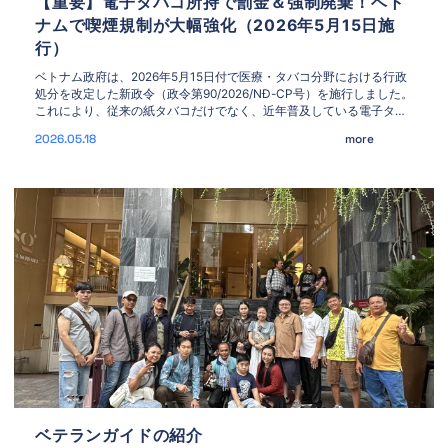
【重要】電子タバコ所持で罰金＆強制廃棄！ベト
ナムで喫煙規制が大幅強化（2026年5月15日施
行）
ベトナム政府は、2026年5月15日付で医療・タバコ分野における行政
処分を改定した新政令（政令第90/2026/NĐ-CP号）を施行しました。
これにより、従来の紙タバコだけでなく、近年普及している電子タバ
コ（Vape）や加熱式タバコへの取り締まりが劇的に強化されていま
2026.05.18
more
す。 旅行者の「知らなかった」では済まされない高額な罰金リスク
や、今すぐ対応すべき重要な注意点をまとめました。
ベテランガイドの紹介