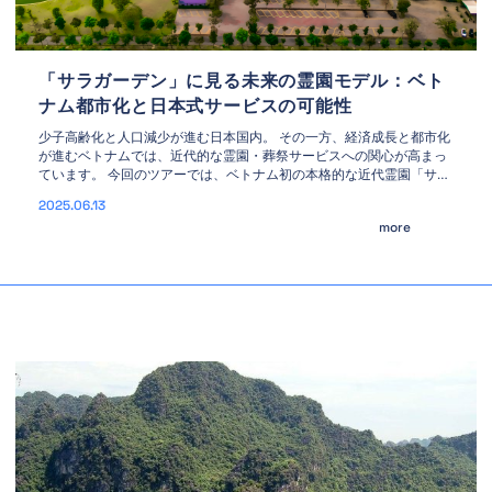
「サラガーデン」に見る未来の霊園モデル：ベト
ナム都市化と日本式サービスの可能性
少子高齢化と人口減少が進む日本国内。 その一方、経済成長と都市化
が進むベトナムでは、近代的な霊園・葬祭サービスへの関心が高まっ
ています。 今回のツアーでは、ベトナム初の本格的な近代霊園「サラ
ガーデン（Sala Garden）」を実際に訪問し、日本式霊園サービスの
2025.06.13
海外展開の可能性を探ります。 🌱 サラガーデンとは？ 所在地：ドン
more
ナイ省（ホーチミン近郊） 機能：火葬・