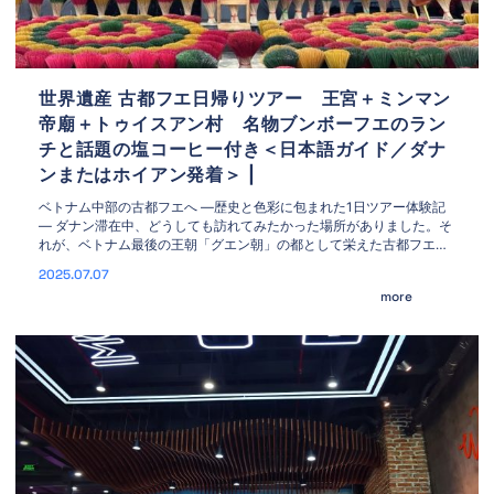
世界遺産 古都フエ日帰りツアー 王宮＋ミンマン
帝廟＋トゥイスアン村 名物ブンボーフエのラン
チと話題の塩コーヒー付き＜日本語ガイド／ダナ
ンまたはホイアン発着＞ |
ベトナム中部の古都フエへ —歴史と色彩に包まれた1日ツアー体験記
— ダナン滞在中、どうしても訪れてみたかった場所がありました。そ
れが、ベトナム最後の王朝「グエン朝」の都として栄えた古都フエ。
日本語ガイド付き日帰りツアーを見つけて、迷わず申し込みました。
2025.07.07
朝7時、ダナン市内のホテルにガイドさんが笑顔でお迎えに。車に乗
more
り込むと、旅の始まりにふさわしい爽やかな空気と、期待感がじわじ
わと