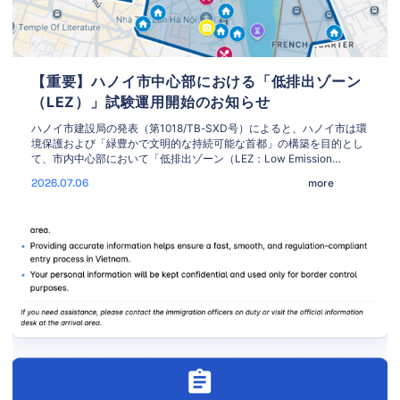
【重要】ハノイ市中心部における「低排出ゾーン
（LEZ）」試験運用開始のお知らせ
ハノイ市建設局の発表（第1018/TB-SXD号）によると、ハノイ市は環
境保護および「緑豊かで文明的な持続可能な首都」の構築を目的とし
て、市内中心部において「低排出ゾーン（LEZ：Low Emission
Zone）」の第1段階となる試験運用を開始しました。 1. 実施期間
2026.07.06
more
2026年7月1日 ～ 2026年12月31日 2. 対象エリア Google Map見る 環
状1号線（Vàn