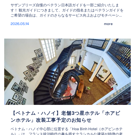
サザンブリーズ自慢のベテラン日本語ガイドを一部ご紹介いたしま
す！ 観光ガイドにつきまして、ガイドの指名またはベテランガイドを
ご希望の場合は、ガイドのさらなるサービス向上およびモチベーショ
ン向上のため、別途指名料を頂戴しております。 ガイドの指名制度を
2026.05.14
more
ご利用される場合は、3,000円の指名料を
【ベトナム・ハノイ】老舗3つ星ホテル「ホアビ
ンホテル」改装工事予定のお知らせ
ベトナム・ハノイ中心部に位置する「Hoa Binh Hotel（ホアビンホテ
ル）」は、フランス統治時代の趣を残すクラシカルな建築が特徴の老