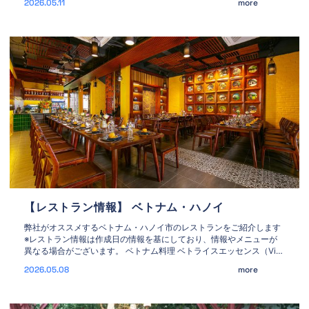
2026.05.11
more
お願い申し上げます。 1. 必要情報 氏名（フルネーム） 生年月日 パス
ポート番号
【レストラン情報】 ベトナム・ハノイ
弊社がオススメするベトナム・ハノイ市のレストランをご紹介します
※レストラン情報は作成日の情報を基にしており、情報やメニューが
異なる場合がございます。 ベトナム料理 ベトライスエッセンス（Viet
Rice Essence） 住所：93 Phung Hung str, Hoan Kiem district,
2026.05.08
more
Hanoi, Vietnam コメント：ベトナムの食の原点である「お米」