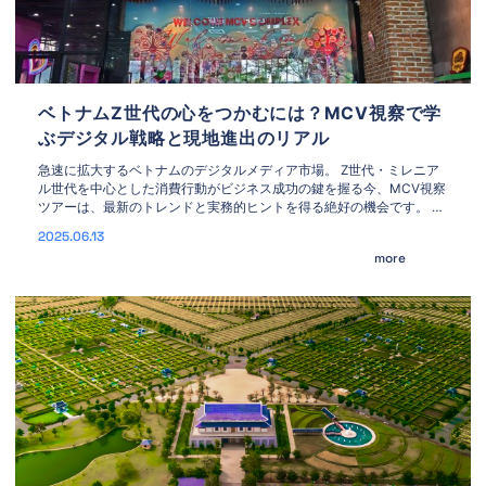
ベトナムZ世代の心をつかむには？MCV視察で学
ぶデジタル戦略と現地進出のリアル
急速に拡大するベトナムのデジタルメディア市場。 Z世代・ミレニア
ル世代を中心とした消費行動がビジネス成功の鍵を握る今、MCV視察
ツアーは、最新のトレンドと実務的ヒントを得る絶好の機会です。 🌏
MCVとは？ MCV（Multimedia Communication Vietnam）は、テレ
2025.06.13
ビ・YouTube・TikTok・Facebookなどの**マルチチャネルネットワ
more
ーク（MCN）