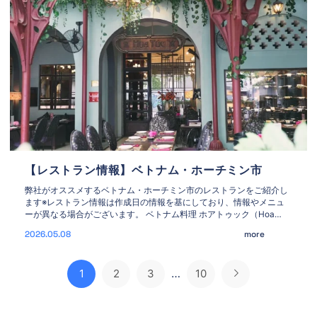
【レストラン情報】ベトナム・ホーチミン市
弊社がオススメするベトナム・ホーチミン市のレストランをご紹介し
ます※レストラン情報は作成日の情報を基にしており、情報やメニュ
ーが異なる場合がございます。 ベトナム料理 ホアトゥック（Hoa
Tuc） 住所：74/7 Hai Ba Trung Street, Ben Nghe Ward, District 1, Ho
2026.05.08
more
Chi Minh Cit
1
2
3
…
10