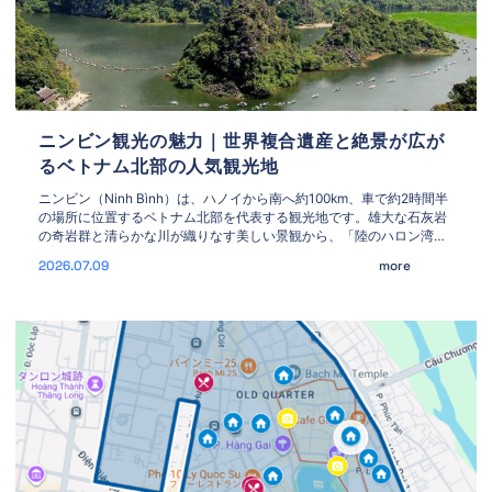
ニンビン観光の魅力｜世界複合遺産と絶景が広が
るベトナム北部の人気観光地
ニンビン（Ninh Bình）は、ハノイから南へ約100km、車で約2時間半
の場所に位置するベトナム北部を代表する観光地です。雄大な石灰岩
の奇岩群と清らかな川が織りなす美しい景観から、「陸のハロン湾」
とも称され、世界中の旅行者を魅了しています。 ユネスコ世界複合遺
2026.07.09
more
産に登録されたチャンアンをはじめ、ベトナム最初の王朝が築かれた
古都ホアルー、チャンアン一帯を一望できるムア洞窟、風光明媚なタ
ムコッ