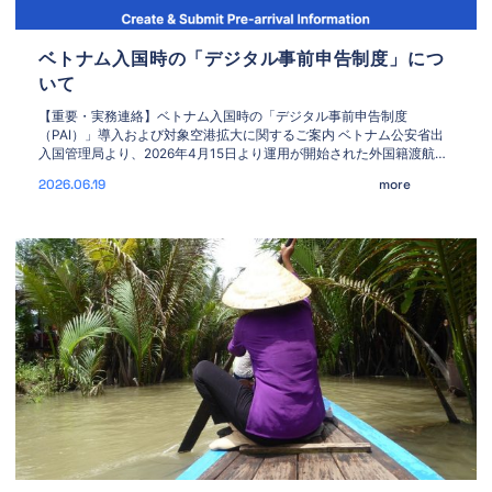
ベトナム入国時の「デジタル事前申告制度」につ
いて
【重要・実務連絡】ベトナム入国時の「デジタル事前申告制度
（PAI）」導入および対象空港拡大に関するご案内 ベトナム公安省出
入国管理局より、2026年4月15日より運用が開始された外国籍渡航者
を対象とする「デジタル入国事前申告制度（Pre-arrival Information:
2026.06.19
more
PAI）」につきまして、対象空港の拡大を含む最新の運用状況および手
配上の留意点をご案内いたします。 現地での入国