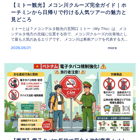
【ミトー観光】メコン川クルーズ完全ガイド｜ホ
ーチミンから日帰りで行ける人気ツアーの魅力と
見どころ
ミトーとは？メコンデルタ観光の玄関口 ミトー（My Tho）は、メコ
ンデルタ地方の北端に位置する街で、メコン川クルーズの出発地とし
て最も人気のあるエリアです。 メコン川は東南アジアを代表する大河
で、チベット高原から中国・ラオス・タイ・カンボジアを経てベトナ
2026.06.01
more
ム南部へ流れ込み、複雑な水路と豊かな自然を育んでいます。 その中
でもミトー周辺は、 手漕ぎボートでの水路巡り