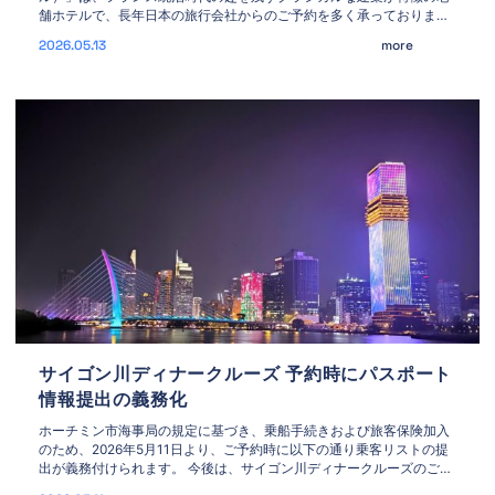
舗ホテルで、長年日本の旅行会社からのご予約を多く承っておりま
す。 観光名所や政府機関、旧市街エリアへのアクセスにも優れてお
2026.05.13
more
り、欧州風の落ち着いた雰囲気を楽しめるホテルとして、海外旅行客
やビジネス利用客から長年支持を集めています。 同ホテルはこのほ
ど、20
サイゴン川ディナークルーズ 予約時にパスポート
情報提出の義務化
ホーチミン市海事局の規定に基づき、乗船手続きおよび旅客保険加入
のため、2026年5月11日より、ご予約時に以下の通り乗客リストの提
出が義務付けられます。 今後は、サイゴン川ディナークルーズのご予
約の際に必ずパスポート情報（下記参照）をご提出いただきますよう